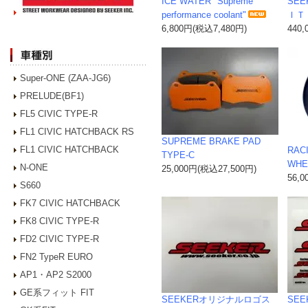
ICE WATER "Supreme
SEE
performance coolant"
ＩＴ 
6,800円(税込7,480円)
440
Super-ONE (ZAA-JG6)
PRELUDE(BF1)
FL5 CIVIC TYPE-R
FL1 CIVIC HATCHBACK RS
SUPREME BRAKE PAD
FL1 CIVIC HATCHBACK
RACI
TYPE-C
WHE
N-ONE
25,000円(税込27,500円)
56,
S660
FK7 CIVIC HATCHBACK
FK8 CIVIC TYPE-R
FD2 CIVIC TYPE-R
FN2 TypeR EURO
AP1・AP2 S2000
GE系フィット FIT
SEEKERオリジナルロゴス
SEEK