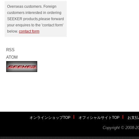
Overseas customers. Foreign
customers interested in ordering
SEEKER products,please forward
your enquires to the 'contact form'
below.
contact form
RSS
ATOM
オンラインショップTOP
オフィシャルサイトTOP
お支払
Copyright ©
2008-2