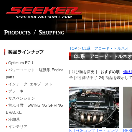
TOP
>
CL系 アコード・トルネオ
CL系 アコード・トルネオ
Optimum ECU
パワーユニット・駆動系 Engine
[ 並び順を変更 ] -
おすすめ順
-
価格
parts
全 [29] 商品中 [1-24] 商品を表
インテーク･エキゾースト
ブレーキ
サスペンション
首ふり君 SWINGING SPRING
BRACKET
冷却系
インテリア
K-TECHコンプリートエンジ
RES