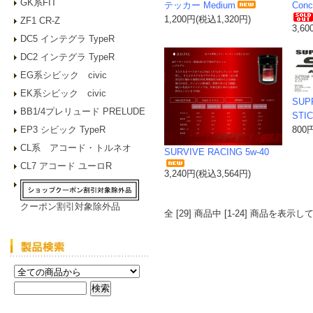
GK系FIT
テッカー Medium
Conc
1,200円(税込1,320円)
ZF1 CR-Z
3,6
DC5 インテグラ TypeR
DC2 インテグラ TypeR
EG系シビック civic
EK系シビック civic
SUP
BB1/4プレリュード PRELUDE
STI
EP3 シビック TypeR
800
CL系 アコード・トルネオ
SURVIVE RACING 5w-40
CL7 アコード ユーロR
3,240円(税込3,564円)
クーポン割引対象除外品
全 [29] 商品中 [1-24] 商品を表