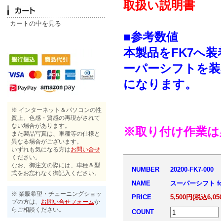
取扱い説明書
カートの中を見る
■参考数値
本製品をFK7へ装
ーパーシフトを装
になります。
※ インターネット＆パソコンの性
質上、色感・質感の再現がされて
ない場合があります。
※取り付け作業は
また製品写真は、車種等の仕様と
異なる場合がございます。
いずれも気になる方は
お問い合せ
ください。
なお、御注文の際には、車種＆型
NUMBER
20200-FK7-000
式をお忘れなく御記入ください。
NAME
スーパーシフト for 
※ 業販希望・チューニングショッ
PRICE
5,500円(税込6,05
プの方は、
お問い合せフォーム
か
らご相談ください。
COUNT