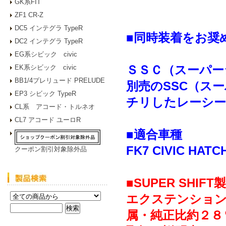
GK系FIT
ZF1 CR-Z
DC5 インテグラ TypeR
■同時装着をお奨
DC2 インテグラ TypeR
EG系シビック civic
ＳＳＣ（スーパー
EK系シビック civic
BB1/4プレリュード PRELUDE
別売のSSC（ス
EP3 シビック TypeR
チリしたレーシー
CL系 アコード・トルネオ
CL7 アコード ユーロR
■適合車種
FK7 CIVIC HA
クーポン割引対象除外品
■SUPER SHIF
エクステンション
属・純正比約２８