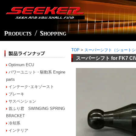
TOP
>
スーパーシフト（ショートシ
スーパーシフト for FK7 CI
Optimum ECU
パワーユニット・駆動系 Engine
parts
インテーク･エキゾースト
ブレーキ
サスペンション
首ふり君 SWINGING SPRING
BRACKET
冷却系
インテリア