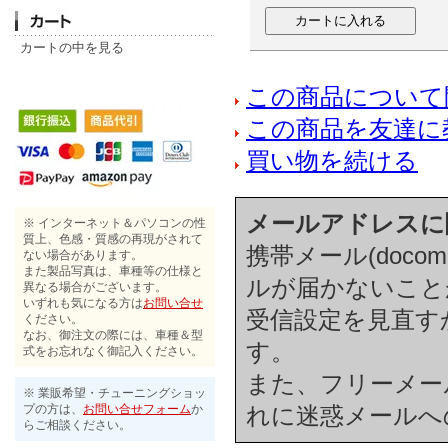
カートの中を見る
この商品について
この商品を友達に
買い物を続ける
メールアドレスに
※ インターネット＆パソコンの性
質上、色感・質感の再現がされて
携帯メール(docom
ない場合があります。
また製品写真は、車種等の仕様と
ルが届かないこと
異なる場合がございます。
いずれも気になる方は
お問い合せ
受信設定を見直す
ください。
なお、御注文の際には、車種＆型
す。
式をお忘れなく御記入ください。
また、フリーメール(h
※ 業販希望・チューニングショッ
プの方は、
お問い合せフォーム
か
れに迷惑メールへ
らご相談ください。