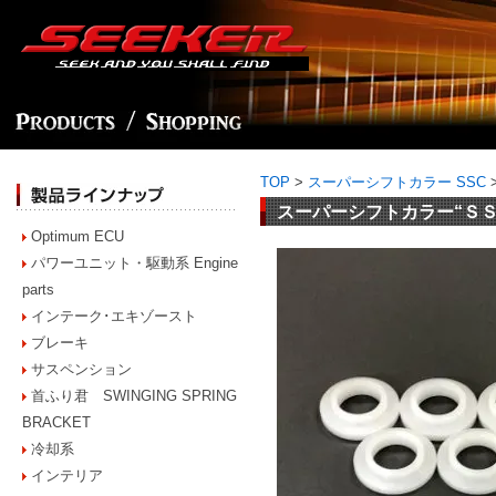
TOP
>
スーパーシフトカラー SSC
スーパーシフトカラー“ＳＳＣ” fo
Optimum ECU
パワーユニット・駆動系 Engine
parts
インテーク･エキゾースト
ブレーキ
サスペンション
首ふり君 SWINGING SPRING
BRACKET
冷却系
インテリア