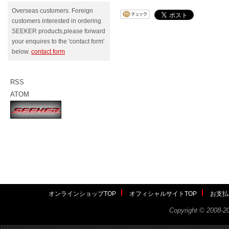
Overseas customers. Foreign
customers interested in ordering
SEEKER products,please forward
your enquires to the 'contact form'
below.
contact form
RSS
ATOM
オンラインショップTOP
オフィシャルサイトTOP
お支払
Copyright ©
2008-2