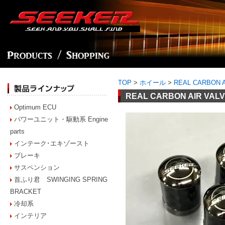
TOP
>
ホイール
>
REAL CARBON A
REAL CARBON AIR VAL
Optimum ECU
パワーユニット・駆動系 Engine
parts
インテーク･エキゾースト
ブレーキ
サスペンション
首ふり君 SWINGING SPRING
BRACKET
冷却系
インテリア