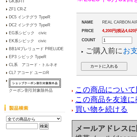
GK系FIT
ZF1 CR-Z
DC5 インテグラ TypeR
NAME
REAL CARBON AI
DC2 インテグラ TypeR
PRICE
4,200円(税込4,620
EG系シビック civic
COUNT
EK系シビック civic
BB1/4プレリュード PRELUDE
ご購入前に
お
EP3 シビック TypeR
CL系 アコード・トルネオ
CL7 アコード ユーロR
この商品について
クーポン割引対象除外品
この商品を友達に
買い物を続ける
メールアドレスに