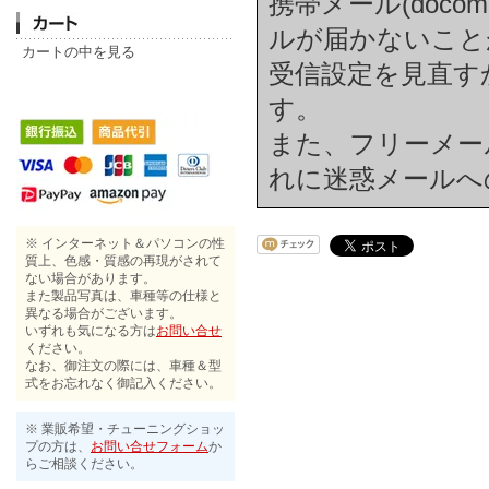
携帯メール(docom
ルが届かないこと
カートの中を見る
受信設定を見直す
す。
また、フリーメール(h
れに迷惑メールへ
※ インターネット＆パソコンの性
質上、色感・質感の再現がされて
ない場合があります。
また製品写真は、車種等の仕様と
異なる場合がございます。
いずれも気になる方は
お問い合せ
ください。
なお、御注文の際には、車種＆型
式をお忘れなく御記入ください。
※ 業販希望・チューニングショッ
プの方は、
お問い合せフォーム
か
らご相談ください。