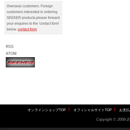
Overseas customers. Foreign
customers interested in ordering
SEEKER products,please forward
your enquires to the 'contact form'
below.
contact form
RSS
ATOM
オンラインショップTOP
オフィシャルサイトTOP
お支払
Copyright ©
2008-2