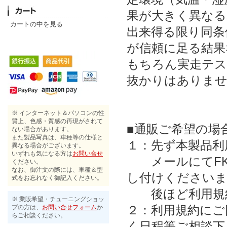
果が大きく異なる
カートの中を見る
出来得る限り同条
が信頼に足る結果
もちろん実走テス
抜かりはありま
※ インターネット＆パソコンの性
質上、色感・質感の再現がされて
■通販ご希望の場
ない場合があります。
また製品写真は、車種等の仕様と
１：先ず本製品利
異なる場合がございます。
いずれも気になる方は
お問い合せ
メールにてFK8
ください。
なお、御注文の際には、車種＆型
し付けください
式をお忘れなく御記入ください。
後ほど利用規約
※ 業販希望・チューニングショッ
２：利用規約にご
プの方は、
お問い合せフォーム
か
らご相談ください。
く日程等ご相談下