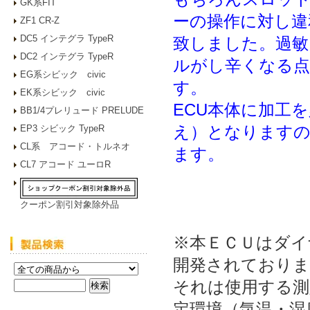
GK系FIT
ーの操作に対し違
ZF1 CR-Z
DC5 インテグラ TypeR
致しました。過
DC2 インテグラ TypeR
ルがし辛くなる点
EG系シビック civic
す。
EK系シビック civic
ECU本体に加工
BB1/4プレリュード PRELUDE
え）となりますの
EP3 シビック TypeR
CL系 アコード・トルネオ
ます。
CL7 アコード ユーロR
クーポン割引対象除外品
※本ＥＣＵはダイ
開発されておりま
それは使用する測
定環境（気温・湿