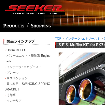
TOP
>
インテーク･エキゾースト
>
S.E.S. Muffler KIT fo
Optimum ECU
パワーユニット・駆動系 Engine
parts
インテーク･エキゾースト
ブレーキ
サスペンション
首ふり君 SWINGING SPRING
BRACKET
冷却系
インテリア