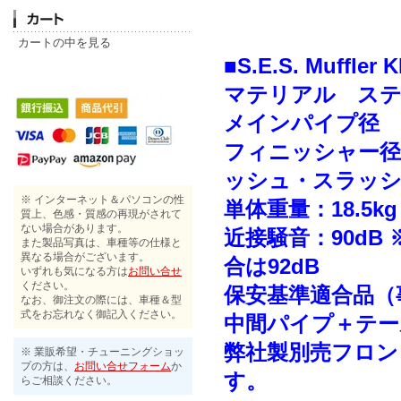
カートの中を見る
■S.E.S. Muffler
マテリアル ス
メインパイプ径 6
フィニッシャー径 
ッシュ・スラッシ
※ インターネット＆パソコンの性
単体重量：18.5kg
質上、色感・質感の再現がされて
ない場合があります。
近接騒音：90d
また製品写真は、車種等の仕様と
異なる場合がございます。
合は92dB
いずれも気になる方は
お問い合せ
ください。
保安基準適合品（
なお、御注文の際には、車種＆型
式をお忘れなく御記入ください。
中間パイプ＋テー
弊社製別売フロン
※ 業販希望・チューニングショッ
プの方は、
お問い合せフォーム
か
す。
らご相談ください。