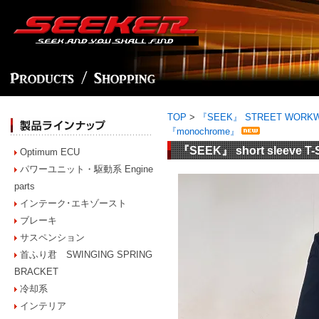
TOP
>
『SEEK』 STREET WORKWEA
『monochrome』
『SEEK』 short sleeve T
Optimum ECU
パワーユニット・駆動系 Engine
parts
インテーク･エキゾースト
ブレーキ
サスペンション
首ふり君 SWINGING SPRING
BRACKET
冷却系
インテリア