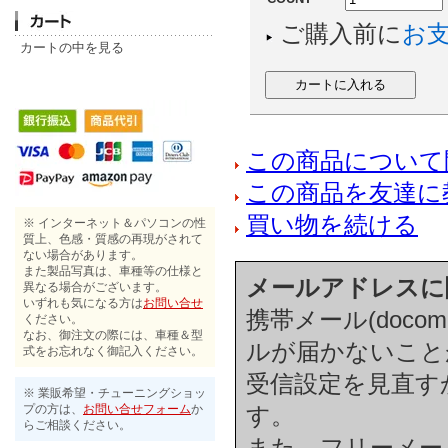
ご購入前に
お
カートの中を見る
この商品について
この商品を友達に
買い物を続ける
※ インターネット＆パソコンの性
質上、色感・質感の再現がされて
ない場合があります。
また製品写真は、車種等の仕様と
メールアドレスに
異なる場合がございます。
いずれも気になる方は
お問い合せ
携帯メール(docom
ください。
なお、御注文の際には、車種＆型
ルが届かないこと
式をお忘れなく御記入ください。
受信設定を見直す
※ 業販希望・チューニングショッ
プの方は、
お問い合せフォーム
か
す。
らご相談ください。
また、フリーメール(h