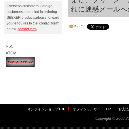
Overseas customers. Foreign
れに迷惑メールへ
customers interested in ordering
SEEKER products,please forward
your enquires to the 'contact form'
below.
contact form
RSS
ATOM
オンラインショップTOP
オフィシャルサイトTOP
お支払
Copyright ©
2008-2