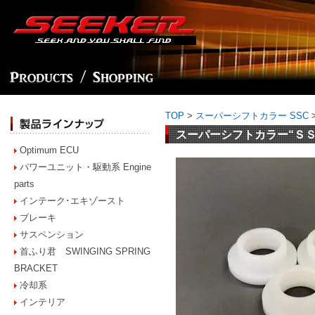
TOP
>
スーパーシフトカラー SSC
スーパーシフトカラー“ＳＳＣ” f
Optimum ECU
パワーユニット・駆動系 Engine
parts
インテーク･エキゾースト
ブレーキ
サスペンション
首ふり君 SWINGING SPRING
BRACKET
冷却系
インテリア