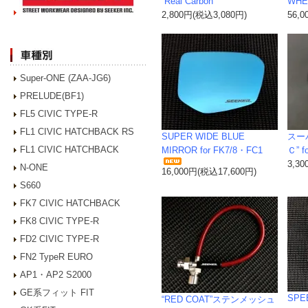
“Real Carbon”
WHE
2,800円(税込3,080円)
56,
Super-ONE (ZAA-JG6)
PRELUDE(BF1)
FL5 CIVIC TYPE-R
FL1 CIVIC HATCHBACK RS
SUPER WIDE BLUE
スー
FL1 CIVIC HATCHBACK
MIRROR for FK7/8・FC1
Ｃ” f
3,3
N-ONE
16,000円(税込17,600円)
S660
FK7 CIVIC HATCHBACK
FK8 CIVIC TYPE-R
FD2 CIVIC TYPE-R
FN2 TypeR EURO
AP1・AP2 S2000
GE系フィット FIT
SPE
“RED COAT”ステンメッシュ