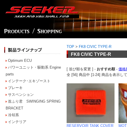
TOP
>
FK8 CIVIC TYPE-R
FK8 CIVIC TYPE-R
Optimum ECU
パワーユニット・駆動系 Engine
[ 並び順を変更 ] -
おすすめ順
-
価格
parts
全 [56] 商品中 [1-24] 商品を表
インテーク･エキゾースト
ブレーキ
サスペンション
首ふり君 SWINGING SPRING
BRACKET
冷却系
インテリア
RESERVOIR TANK COVER
MOT