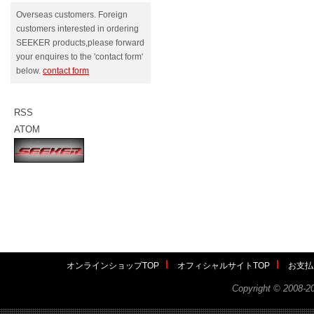
Overseas customers. Foreign
customers interested in ordering
SEEKER products,please forward
your enquires to the 'contact form'
below.
contact form
RSS
ATOM
オンラインショップTOP
オフィシャルサイトTOP
お支払
Copyright ©
2008-2