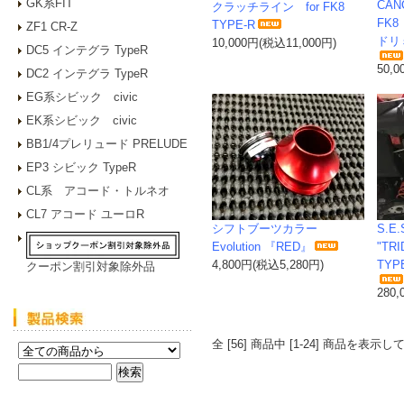
GK系FIT
CANC
クラッチライン for FK8
FK
TYPE-R
ZF1 CR-Z
ドリ
10,000円(税込11,000円)
DC5 インテグラ TypeR
50,
DC2 インテグラ TypeR
EG系シビック civic
EK系シビック civic
BB1/4プレリュード PRELUDE
EP3 シビック TypeR
CL系 アコード・トルネオ
CL7 アコード ユーロR
シフトブーツカラー
S.E.S
Evolution 『RED』
"TRI
4,800円(税込5,280円)
TY
クーポン割引対象除外品
280
全 [56] 商品中 [1-24] 商品を表