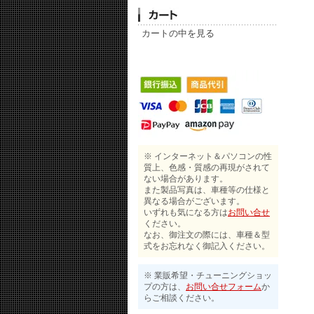
カートの中を見る
※ インターネット＆パソコンの性
質上、色感・質感の再現がされて
ない場合があります。
また製品写真は、車種等の仕様と
異なる場合がございます。
いずれも気になる方は
お問い合せ
ください。
なお、御注文の際には、車種＆型
式をお忘れなく御記入ください。
※ 業販希望・チューニングショッ
プの方は、
お問い合せフォーム
か
らご相談ください。