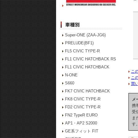
Super-ONE (ZAA-JG6)
PRELUDE(BF1)
FL5 CIVIC TYPE-R
FL1 CIVIC HATCHBACK RS
FL1 CIVIC HATCHBACK
こ
N-ONE
こ
S660
買
FK7 CIVIC HATCHBACK
FK8 CIVIC TYPE-R
メ
携
FD2 CIVIC TYPE-R
受
FN2 TypeR EURO
ま
AP1・AP2 S2000
す
GE系フィット FIT