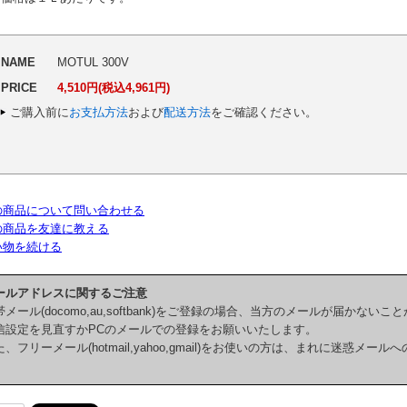
NAME
MOTUL 300V
PRICE
4,510円(税込4,961円)
ご購入前に
お支払方法
および
配送方法
をご確認ください。
の商品について問い合わせる
の商品を友達に教える
い物を続ける
ールアドレスに関するご注意
帯メール(docomo,au,softbank)をご登録の場合、当方のメールが届かない
信設定を見直すかPCのメールでの登録をお願いいたします。
た、フリーメール(hotmail,yahoo,gmail)をお使いの方は、まれに迷惑メ
。