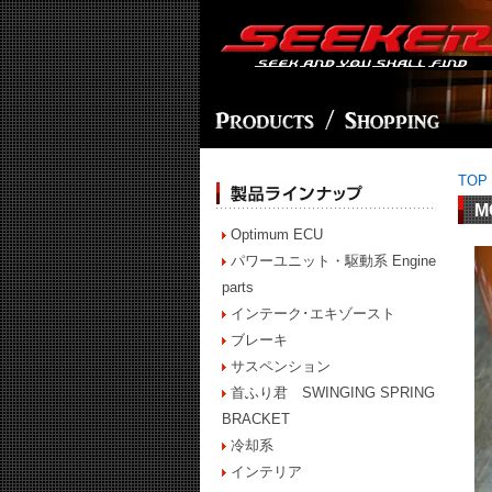
TOP
M
Optimum ECU
パワーユニット・駆動系 Engine
parts
インテーク･エキゾースト
ブレーキ
サスペンション
首ふり君 SWINGING SPRING
BRACKET
冷却系
インテリア