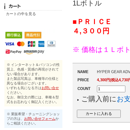
1Lボトル
カートの中を見る
■ＰＲＩＣＥ
４,３００円
※ 価格は１Ｌボ
※ インターネット＆パソコンの性
質上、色感・質感の再現がされて
NAME
HYPER GEAR AD
ない場合があります。
また製品写真は、車種等の仕様と
PRICE
4,300円(税込4,730
異なる場合がございます。
いずれも気になる方は
お問い合せ
COUNT
ください。
ご購入前に
お
なお、御注文の際には、車種＆型
式をお忘れなく御記入ください。
※ 業販希望・チューニングショッ
プの方は、
お問い合せフォーム
か
らご相談ください。