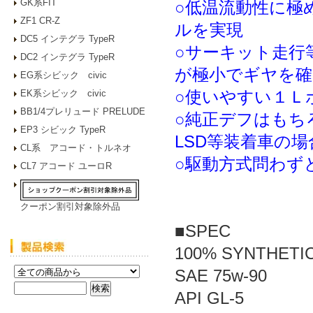
GK系FIT
○低温流動性に極
ZF1 CR-Z
ルを実現
DC5 インテグラ TypeR
○サーキット走行
DC2 インテグラ TypeR
が極小でギヤを確
EG系シビック civic
○使いやすい１Ｌ
EK系シビック civic
BB1/4プレリュード PRELUDE
○純正デフはもち
EP3 シビック TypeR
LSD等装着車の
CL系 アコード・トルネオ
○駆動方式問わず
CL7 アコード ユーロR
クーポン割引対象除外品
■SPEC
100% SYNTHETI
SAE 75w-90
API GL-5